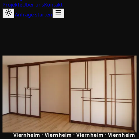
Projekte
Über uns
Kontakt
Anfrage starten
5.0
Viernheim
·
Viernheim
·
Viernheim
·
Viernheim