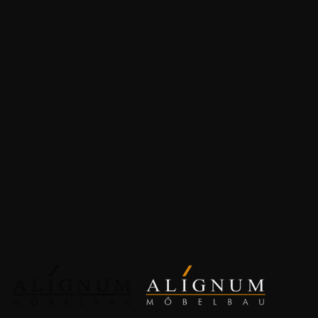
Viernheim
Büromöbel
für
Viernheim
Badmöbel
für
Viernheim
Treppen
für
Viernheim
Innentüren
für
Viernheim
Massivholzbetten
für
Viernheim
Massivholztische
für
Viernheim
Anfrage starten
Werkstatt besuchen