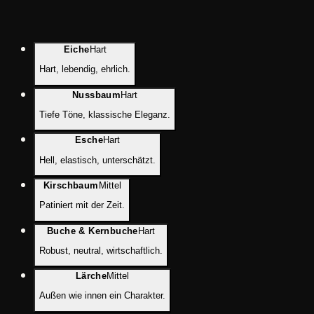
Eiche
Hart
Hart, lebendig, ehrlich.
Nussbaum
Hart
Tiefe Töne, klassische Eleganz.
Esche
Hart
Hell, elastisch, unterschätzt.
Kirschbaum
Mittel
Patiniert mit der Zeit.
Buche & Kernbuche
Hart
Robust, neutral, wirtschaftlich.
Lärche
Mittel
Außen wie innen ein Charakter.