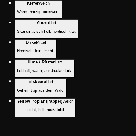
Kiefer
Weich
Warm, harzig, preiswert.
Ahorn
Hart
Skandinavisch hell, nordisch klar.
Birke
Mittel
Nordisch, fein, leicht.
Ulme / Rüster
Hart
Lebhaft, warm, ausdrucksstark.
Elsbeere
Hart
Geheimtipp aus dem Wald.
Yellow Poplar (Pappel)
Weich
Leicht, hell, maßstabil.