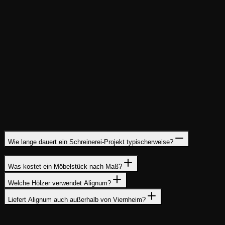
Typische Einsatzgebiete
Tische
Treppen
Türen
Küchen
Wie lange dauert ein Schreinerei-Projekt typischerweise?
Was kostet ein Möbelstück nach Maß?
Welche Hölzer verwendet Alignum?
Liefert Alignum auch außerhalb von Viernheim?