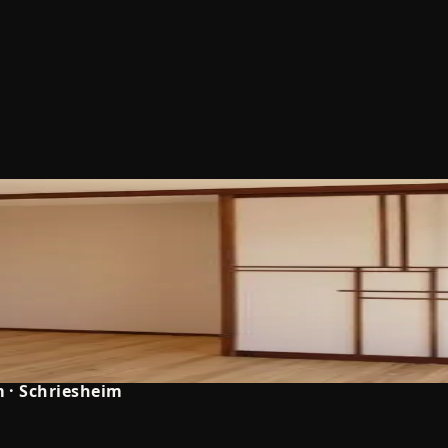
m
·
Schriesheim