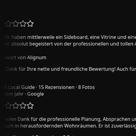
26
+ verifizierte Bewertungen
ir haben mittlerweile ein Sideboard, eine Vitrine und ein
ir absolut begeistert von der professionellen und tollen Arb
wort von Alignum
 Dank für Ihre nette und freundliche Bewertung! Auch für mi
.
Local Guide · 15 Rezensionen · 8 Fotos
nem Jahr
· Google
ielen Dank für die professionelle Planung, Absprachen und
uch in herausfordernden Wohnräumen. Er ist zuverlässig, s