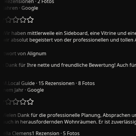
Rezensionen · 2 Fotos
Jahren
· Google
ir haben mittlerweile ein Sideboard, eine Vitrine und ein
ir absolut begeistert von der professionellen und tollen Arb
wort von Alignum
 Dank für Ihre nette und freundliche Bewertung! Auch für mi
.
Local Guide · 15 Rezensionen · 8 Fotos
nem Jahr
· Google
ielen Dank für die professionelle Planung, Absprachen und
uch in herausfordernden Wohnräumen. Er ist zuverlässig, s
lla Clemens
1 Rezension · 5 Fotos