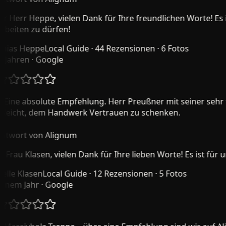
 Herr Heppe, vielen Dank für Ihre freundlichen Worte! Es is
eiten zu dürfen!
as Heppe
Local Guide · 44 Rezensionen · 6 Fotos
Jahren
· Google
ine absolute Empfehlung. Herr Preußner mit seiner sehr fr
eicht, dem Handwerk Vertrauen zu schenken.
wort von Alignum
Frau Klasen, vielen Dank für Ihre lieben Worte! Es ist für
le Klasen
Local Guide · 12 Rezensionen · 5 Fotos
nem Jahr
· Google