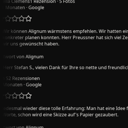
lla Clemens
1 Rezension · 5 Fotos
 Monaten
· Google
ir können Alignum wärmstens empfehlen. Wir hatten eine V
onkreter planen konnten. Herr Preussner hat sich viel Zeit
ir uns gewünscht haben.
wort von Alignum
err Stefan S., vielen Dank für Ihre so nette und freundlich
 S
2 Rezensionen
Monaten
· Google
edesmal wieder diese tolle Erfahrung: Man hat eine Idee fü
orte, schon wird eine Skizze auf's Papier gezaubert.
wort von Alignum