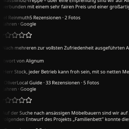
assivholz-Treppe – über eine Empfehlung sind wir auf Alig
erbunden mit einem sehr fairen Preis und einer großartige
l Reinmuth
5 Rezensionen · 2 Fotos
Jahren
· Google
ach mehreren zur vollsten Zufriedenheit ausgeführten Auft
wort von Alignum
Herr Stock, jeder Betrieb kann froh sein, mit so netten Me
Oliver
Local Guide · 33 Rezensionen · 5 Fotos
Jahren
· Google
uf der Suche nach ansässigen Möbelbauern sind wir auf 
olgenden Entwurf des Projekts „Familienbett" konnte dieses 