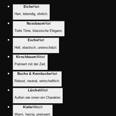
Eiche
Hart
Hart, lebendig, ehrlich.
Nussbaum
Hart
Tiefe Töne, klassische Eleganz.
Esche
Hart
Hell, elastisch, unterschätzt.
Kirschbaum
Mittel
Patiniert mit der Zeit.
Buche & Kernbuche
Hart
Robust, neutral, wirtschaftlich.
Lärche
Mittel
Außen wie innen ein Charakter.
Kiefer
Weich
Warm, harzig, preiswert.