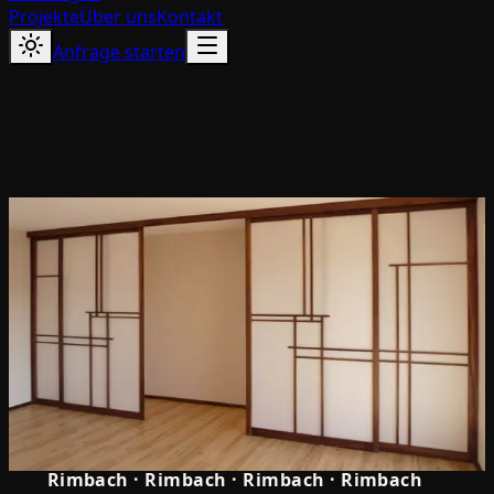
Projekte
Über uns
Kontakt
Anfrage starten
5.0
Rimbach
·
Rimbach
·
Rimbach
·
Rimbach