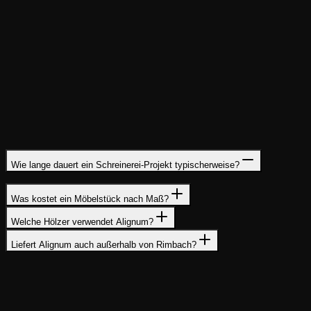
Typische Einsatzgebiete
Tische
Treppen
Türen
Küchen
Wie lange dauert ein Schreinerei-Projekt typischerweise?
Was kostet ein Möbelstück nach Maß?
Welche Hölzer verwendet Alignum?
Liefert Alignum auch außerhalb von Rimbach?