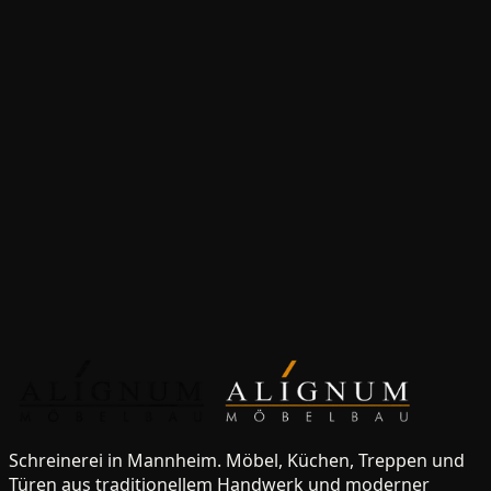
Rimbach
Treppen
für
Rimbach
Innentüren
für
Rimbach
Massivholzbetten
für
Rimbach
Massivholztische
für
Rimbach
Anfrage starten
Werkstatt besuchen
Schreinerei in Mannheim. Möbel, Küchen, Treppen und
Türen aus traditionellem Handwerk und moderner