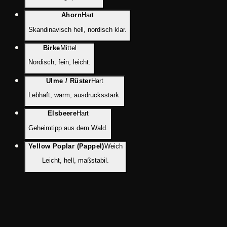
Ahorn
Hart
Skandinavisch hell, nordisch klar.
Birke
Mittel
Nordisch, fein, leicht.
Ulme / Rüster
Hart
Lebhaft, warm, ausdrucksstark.
Elsbeere
Hart
Geheimtipp aus dem Wald.
Yellow Poplar (Pappel)
Weich
Leicht, hell, maßstabil.