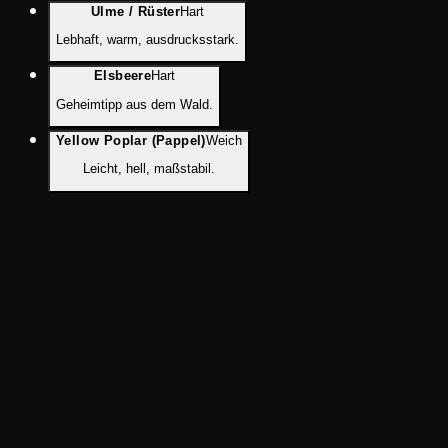
Ulme / Rüster
Hart
Lebhaft, warm, ausdrucksstark.
Elsbeere
Hart
Geheimtipp aus dem Wald.
Yellow Poplar (Pappel)
Weich
Leicht, hell, maßstabil.
Typische Einsatzgebiete
Tische
Treppen
Türen
Küchen