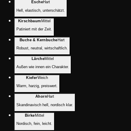
Esche
Hart
Hell, elastisch, unterschätzt.
Kirschbaum
Mittel
Patiniert mit der Zeit.
Buche & Kernbuche
Hart
Robust, neutral, wirtschaftlich.
Lärche
Mittel
Außen wie innen ein Charakter.
Kiefer
Weich
Warm, harzig, preiswert.
Ahorn
Hart
Skandinavisch hell, nordisch klar.
Birke
Mittel
Nordisch, fein, leicht.