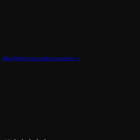
Shoji-Kleiderschrank aus Ahorn — Projekt
Mannheim
Raumhoher Kleiderschrank mit Shoji-Schiebetüren aus
Ahorn und Washi-Bespannung, kombiniert mit einem
offenen Ahorn-Regal – Stauraum, der ein Zimmer
beruhigt. Für einen Kunden in Mannheim.
Alle Referenzprojekte ansehen →
Projekt ansehen
26
+ verifizierte Bewertungen