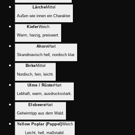
Lärche
Mittel
Außen wie innen ein Charakter.
Kiefer
Weich
Warm, harzig, preiswert.
Ahorn
Hart
Skandinavisch hell, nordisch klar.
Birke
Mittel
Nordisch, fein, leicht.
Ulme / Rüster
Hart
Lebhaft, warm, ausdrucksstark.
Elsbeere
Hart
Geheimtipp aus dem Wald.
Yellow Poplar (Pappel)
Weich
Leicht, hell, maßstabil.