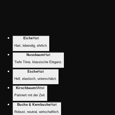
Eiche
Hart
Hart, lebendig, ehrlich.
Nussbaum
Hart
Tiefe Töne, klassische Eleganz.
Esche
Hart
Hell, elastisch, unterschätzt.
Kirschbaum
Mittel
Patiniert mit der Zeit.
Buche & Kernbuche
Hart
Robust, neutral, wirtschaftlich.