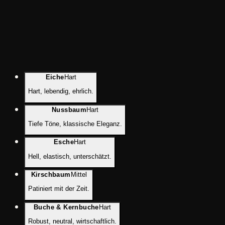
Eiche
Hart
Hart, lebendig, ehrlich.
Nussbaum
Hart
Tiefe Töne, klassische Eleganz.
Esche
Hart
Hell, elastisch, unterschätzt.
Kirschbaum
Mittel
Patiniert mit der Zeit.
Buche & Kernbuche
Hart
Robust, neutral, wirtschaftlich.