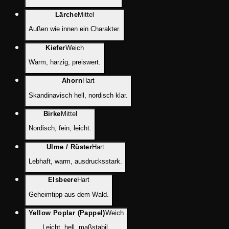
Lärche
Mittel
Außen wie innen ein Charakter.
Kiefer
Weich
Warm, harzig, preiswert.
Ahorn
Hart
Skandinavisch hell, nordisch klar.
Birke
Mittel
Nordisch, fein, leicht.
Ulme / Rüster
Hart
Lebhaft, warm, ausdrucksstark.
Elsbeere
Hart
Geheimtipp aus dem Wald.
Yellow Poplar (Pappel)
Weich
Leicht, hell, maßstabil.