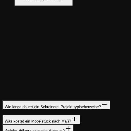
Typische Einsatzgebiete
Tische
Treppen
Türen
Küchen
Wie lange dauert ein Schreinerei-Projekt typischerweise?
Was kostet ein Möbelstück nach Maß?
Welche Hölzer verwendet Alignum?