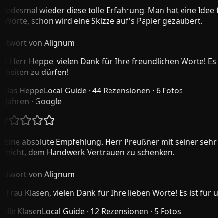
edesmal wieder diese tolle Erfahrung: Man hat eine Idee fü
orte, schon wird eine Skizze auf's Papier gezaubert.
wort von Alignum
 Herr Heppe, vielen Dank für Ihre freundlichen Worte! Es is
eiten zu dürfen!
as Heppe
Local Guide · 44 Rezensionen · 6 Fotos
Jahren
· Google
ine absolute Empfehlung. Herr Preußner mit seiner sehr fr
eicht, dem Handwerk Vertrauen zu schenken.
wort von Alignum
Frau Klasen, vielen Dank für Ihre lieben Worte! Es ist für
le Klasen
Local Guide · 12 Rezensionen · 5 Fotos