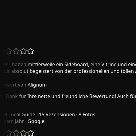
26
+ verifizierte Bewertungen
ir haben mittlerweile ein Sideboard, eine Vitrine und ein
ir absolut begeistert von der professionellen und tollen Arb
wort von Alignum
 Dank für Ihre nette und freundliche Bewertung! Auch für mi
.
Local Guide · 15 Rezensionen · 8 Fotos
nem Jahr
· Google