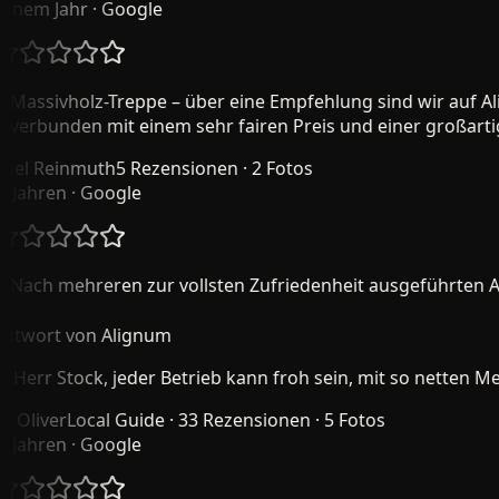
nem Jahr
· Google
assivholz-Treppe – über eine Empfehlung sind wir auf Alig
erbunden mit einem sehr fairen Preis und einer großartige
l Reinmuth
5 Rezensionen · 2 Fotos
Jahren
· Google
ach mehreren zur vollsten Zufriedenheit ausgeführten Auft
wort von Alignum
Herr Stock, jeder Betrieb kann froh sein, mit so netten Me
Oliver
Local Guide · 33 Rezensionen · 5 Fotos
Jahren
· Google