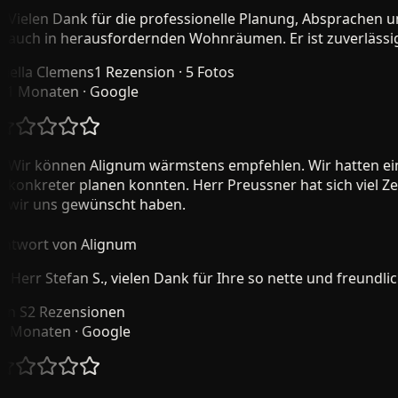
ielen Dank für die professionelle Planung, Absprachen und
uch in herausfordernden Wohnräumen. Er ist zuverlässig, s
lla Clemens
1 Rezension · 5 Fotos
 Monaten
· Google
ir können Alignum wärmstens empfehlen. Wir hatten eine V
onkreter planen konnten. Herr Preussner hat sich viel Zeit
ir uns gewünscht haben.
wort von Alignum
Herr Stefan S., vielen Dank für Ihre so nette und freundlich
 S
2 Rezensionen
Monaten
· Google