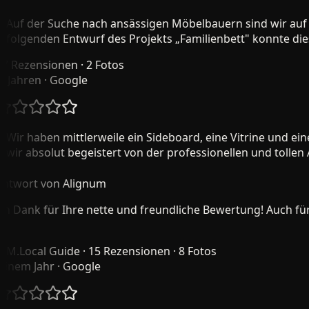
uf der Suche nach ansässigen Möbelbauern sind wir auf 
olgenden Entwurf des Projekts „Familienbett" konnte dieses 
Rezensionen · 2 Fotos
Jahren
· Google
ir haben mittlerweile ein Sideboard, eine Vitrine und ein
ir absolut begeistert von der professionellen und tollen Arb
wort von Alignum
 Dank für Ihre nette und freundliche Bewertung! Auch für mi
.
Local Guide · 15 Rezensionen · 8 Fotos
nem Jahr
· Google