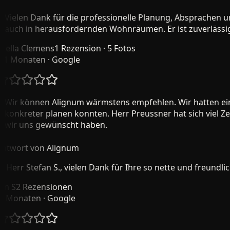
ielen Dank für die professionelle Planung, Absprachen und
uch in herausfordernden Wohnräumen. Er ist zuverlässig, s
lla Clemens
1 Rezension · 5 Fotos
 Monaten
· Google
ir können Alignum wärmstens empfehlen. Wir hatten eine V
onkreter planen konnten. Herr Preussner hat sich viel Zeit
ir uns gewünscht haben.
wort von Alignum
Herr Stefan S., vielen Dank für Ihre so nette und freundlich
 S
2 Rezensionen
Monaten
· Google